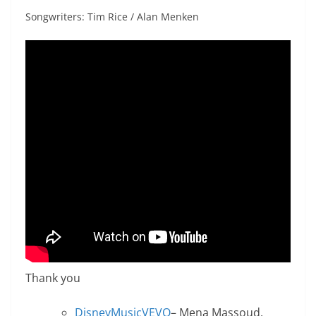
Songwriters: Tim Rice / Alan Menken
Thank you
DisneyMusicVEVO
– Mena Massoud,