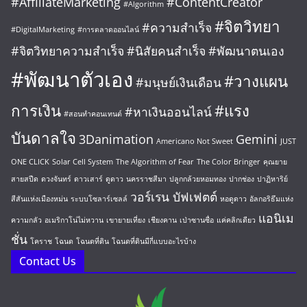
#AffiliateMarketing
#ContentCreator
#Algorithm
#จิตวิทยา
#ความสำเร็จ
#DigitalMarketing
#การตลาดออนไลน์
#จิตวิทยาความสำเร็จ
#นิสัยคนสำเร็จ
#พัฒนาตนเอง
#พัฒนาตัวเอง
#วางแผน
#มนุษย์เงินเดือน
การเงิน
#แรง
#หาเงินออนไลน์
#สอนทำคอนเทนต์
บันดาลใจ
3Danimation
Gemini
Americano Not Sweet
JUST
ONE CLICK
Solar Cell System
The Algorithm of Fear
The Color Bringer
คุณยาย
สายสปีด
ดวงจันทร์
ดาวเสาร์
ดูดาว
นครราชสีมา
ปลูกกล้วยหอมทอง
ปากช่อง
ปาฏิหาริย์
วอร์เรน บัฟเฟตต์
สีสันแห่งเมืองหม่น
ระบบโซลาร์เซลล์
หอดูดาว
อัลกอริธึมแห่ง
แอนิเม
ความกลัว
อเมริกาโน่ไม่หวาน
เขายายเที่ยง
เชียงคาน
เป่าซานซื่อ
แค่คลิกเดียว
ชั่น
โคราช
โฉนด
โฉนดที่ดิน
โฉนดที่ดินมีกี่แบบอะไรบ้าง
Contact Us