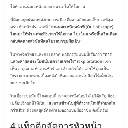
ให้ทำงานนอกเหนือขอบเขต แต่ไม่ให้โอกาส
นี่คือกลยุทธ์ตลบหลังเกมการเมืองที่คลาสสิกและเจ็บปวดที่สุด
ครับ หัวหน้าประเภทที่
“งานนอกเหนือหน้าที่ (Out of scope)
โยนมาให้ทำ แต่พอถึงเวลาให้โอกาส โปรโมต หรือขึ้นเงินเดือน
กลับจัดฉากส่งขันทีคนโปรดมาชุบมือเปิบ”
ในทางจิตวิทยาและการตลาด พฤติกรรมแบบนี้เรียกว่า
“การ
แสวงหาผลประโยชน์บนความเกรงใจ” (Exploitation)
เขา
เห็นว่าคุณเก่ง ทำงานชัวร์ และสั่งอะไรก็ทำ เลยใช้คุณเป็น
“กรรมกรแบกหามเบื้องหลัง” เพื่อเอาผลงานไปป้อนให้เด็กเส้น
ของเขาเติบโต
ในเมื่อระบบมันขี้โกงแบบนี้ เราจะมานั่งน้อยใจไม่ได้ครับ ต้อง
เปลี่ยนวิกฤตนี้ให้เป็น
“สะพานข้ามไปสู่ที่ทำงานใหม่ที่จ่ายหนัก
กว่าเดิม”
ด้วยกลยุทธ์ดีดตัวเองออกแบบมืออาชีพ ดังนี้ครับ:
4 แท็กติกจัดการหัวหน้า