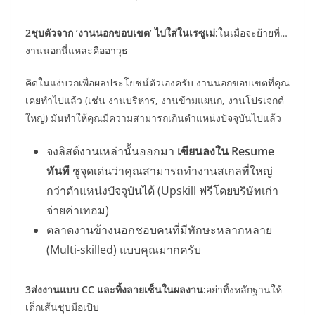
2ชุบตัวจาก ‘งานนอกขอบเขต’ ไปใส่ในเรซูเม่:
ในเมื่อจะย้ายที่…
งานนอกนี่แหละคืออาวุธ
คิดในแง่บวกเพื่อผลประโยชน์ตัวเองครับ งานนอกขอบเขตที่คุณ
เคยทำไปแล้ว (เช่น งานบริหาร, งานข้ามแผนก, งานโปรเจกต์
ใหญ่) มันทำให้คุณมีความสามารถเกินตำแหน่งปัจจุบันไปแล้ว
จงลิสต์งานเหล่านั้นออกมา
เขียนลงใน Resume
ทันที
ชูจุดเด่นว่าคุณสามารถทำงานสเกลที่ใหญ่
กว่าตำแหน่งปัจจุบันได้ (Upskill ฟรีโดยบริษัทเก่า
จ่ายค่าเทอม)
ตลาดงานข้างนอกชอบคนที่มีทักษะหลากหลาย
(Multi-skilled) แบบคุณมากครับ
3ส่งงานแบบ CC และทิ้งลายเซ็นในผลงาน:
อย่าทิ้งหลักฐานให้
เด็กเส้นชุบมือเปิบ