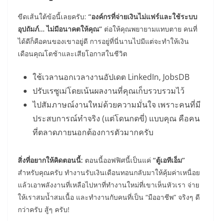
ขีดเส้นใต้ข้อนี้เลยครับ:
“องค์กรที่จ่ายเงินไม่แฟร์และใช้ระบบ
อุปถัมภ์… ไม่มีอนาคตให้คุณ”
ต่อให้คุณพยายามแทบตาย คนที่
ได้ดีก็คือคนของเขาอยู่ดี การอยู่ที่นี่นานไปมีแต่จะทำให้เงิน
เดือนคุณโตช้าและเสียโอกาสในชีวิต
ใช้เวลานอกเวลางานอัปเดต LinkedIn, JobsDB
ปรับเรซูเม่โดยเน้นผลงานที่คุณเก็บรวบรวมไว้
ไปสัมภาษณ์งานใหม่ด้วยความมั่นใจ เพราะคนที่มี
ประสบการณ์ทำจริง (แต่โดนกดขี่) แบบคุณ คือคน
ที่ตลาดภายนอกต้องการตัวมากครับ
สิ่งที่อยากให้คิดตอนนี้:
ตอนนี้ออฟฟิศนี้เป็นแค่
“ตู้เอทีเอ็ม”
สำหรับคุณครับ ทำงานรับเงินเดือนทอนกลับมาให้คุ้มค่าเหนื่อย
แล้วเอาพลังงานที่เหลือไปหาที่ทำงานใหม่ที่เขาเห็นหัวเรา จ่าย
ให้เราสมน้ำสมเนื้อ และทำงานกับคนที่เป็น “มืออาชีพ” จริงๆ ดี
กว่าครับ สู้ๆ ครับ!