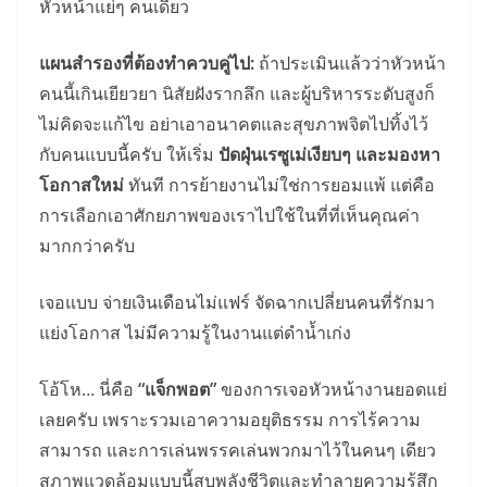
หัวหน้าแย่ๆ คนเดียว
แผนสำรองที่ต้องทำควบคู่ไป:
ถ้าประเมินแล้วว่าหัวหน้า
คนนี้เกินเยียวยา นิสัยฝังรากลึก และผู้บริหารระดับสูงก็
ไม่คิดจะแก้ไข อย่าเอาอนาคตและสุขภาพจิตไปทิ้งไว้
กับคนแบบนี้ครับ ให้เริ่ม
ปัดฝุ่นเรซูเม่เงียบๆ และมองหา
โอกาสใหม่
ทันที การย้ายงานไม่ใช่การยอมแพ้ แต่คือ
การเลือกเอาศักยภาพของเราไปใช้ในที่ที่เห็นคุณค่า
มากกว่าครับ
เจอแบบ จ่ายเงินเดือนไม่แฟร์ จัดฉากเปลี่ยนคนที่รักมา
แย่งโอกาส ไม่มีความรู้ในงานแต่ดำน้ำเก่ง
โอ้โห… นี่คือ
“แจ็กพอต”
ของการเจอหัวหน้างานยอดแย่
เลยครับ เพราะรวมเอาความอยุติธรรม การไร้ความ
สามารถ และการเล่นพรรคเล่นพวกมาไว้ในคนๆ เดียว
สภาพแวดล้อมแบบนี้สูบพลังชีวิตและทำลายความรู้สึก