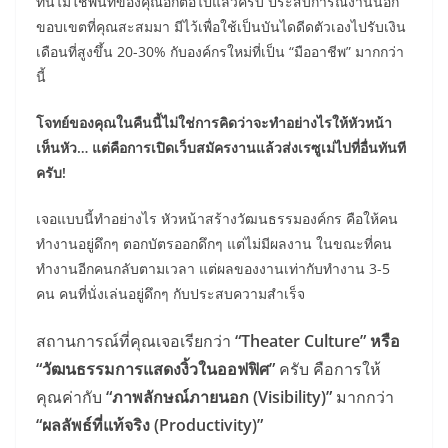
ที่นี่ไม่ใช่พื้นที่ของคุณอีกต่อไปแล้วครับ ประสบการณ์งานนอก
ขอบเขตที่คุณสะสมมา มีไว้เพื่อใช้เป็นบันไดดีดตัวเองไปรับเงิน
เดือนที่สูงขึ้น 20-30% กับองค์กรใหม่ที่เป็น “มืออาชีพ” มากกว่า
นี้
โจทย์ของคุณในคืนนี้ไม่ใช่การคิดว่าจะทำอย่างไรให้หัวหน้า
เห็นหัว… แต่คือการเปิดเว็บสมัครงานแล้วส่งเรซูเม่ไปที่อื่นทันที
ครับ!
เจอแบบนี้ทำอย่างไร หัวหน้าสร้างวัฒนธรรมองค์กร คือให้คน
ทำงานอยู่ดึกๆ ตอกบัตรออกดึกๆ แต่ไม่มีผลงาน ในขณะที่คน
ทำงานอีกคนกลับตามเวลา แต่ผลของงานเท่ากับทำงาน 3-5
คน คนที่นั่งเล่นอยู่ดึกๆ กับประสบความสำเร็จ
สถานการณ์ที่คุณเจอเรียกว่า
“Theater Culture” หรือ
“วัฒนธรรมการแสดงงิ้วในออฟฟิศ”
ครับ คือการให้
คุณค่ากับ
“ภาพลักษณ์ภายนอก (Visibility)”
มากกว่า
“ผลลัพธ์ที่แท้จริง (Productivity)”