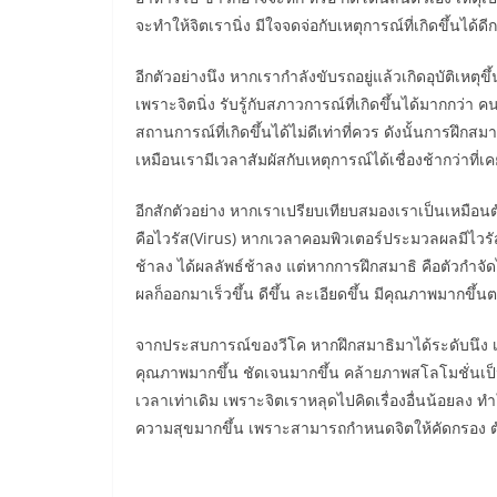
จะทำให้จิตเรานิ่ง มีใจจดจ่อกับเหตุการณ์ที่เกิดขึ้นได้ดี
อีกตัวอย่างนึง หากเรากำลังขับรถอยู่แล้วเกิดอุบัติเหตุข
เพราะจิตนิ่ง รับรู้กับสภาวการณ์ที่เกิดขึ้นได้มากกว่
สถานการณ์ที่เกิดขึ้นได้ไม่ดีเท่าที่ควร ดังนั้นการฝึกสมาธิ
เหมือนเรามีเวลาสัมผัสกับเหตุการณ์ได้เชื่องช้ากว่าที
อีกสักตัวอย่าง หากเราเปรียบเทียบสมองเราเป็นเหมือ
คือไวรัส(Virus) หากเวลาคอมพิวเตอร์ประมวลผลมีไว
ช้าลง ได้ผลลัพธ์ช้าลง แต่หากการฝึกสมาธิ คือตัวกำจั
ผลก็ออกมาเร็วขึ้น ดีขึ้น ละเอียดขึ้น มีคุณภาพมากขึ้
จากประสบการณ์ของวีโค หากฝึกสมาธิมาได้ระดับนึง เร
คุณภาพมากขึ้น ชัดเจนมากขึ้น คล้ายภาพสโลโมชั่นเป็น
เวลาเท่าเดิม เพราะจิตเราหลุดไปคิดเรื่องอื่นน้อยลง ท
ความสุขมากขึ้น เพราะสามารถกำหนดจิตให้คัดกรอง ตั