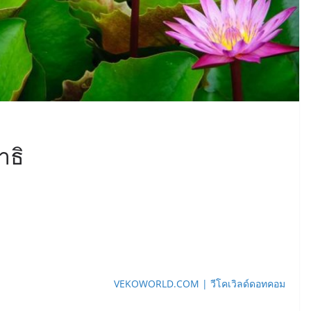
าธิ
VEKOWORLD.COM | วีโคเวิลด์ดอทคอม