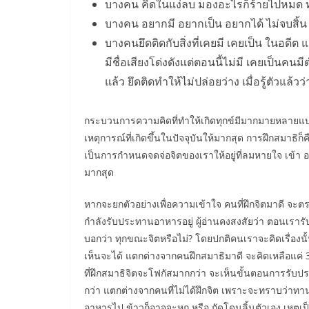
บางคน คิดในแง่ลบ มองอะไรก็ร้ายไปหมด ท
บางคน อยากมี อยากเป็น อยากได้ ไม่จบสิ้น เปร
บางคนยึดติดกับสิ่งที่เคยมี เคยเป็น ในอดีต 
มีชื่อเสียงโด่งดังแต่ตอนนี้ไม่มี เคยเป็นคน
แล้ว ยึดติดทำให้ไม่ปล่อยว่าง เมื่อรู้ตัวแล้วว
กระบวนการความคิดที่ทำให้เกิดทุกข์มีมากมายหลายแบบ สิ่
เหตุการณ์ที่เกิดขึ้นในปัจจุบันให้มากสุด การฝึกสมาธิก็ค
เป็นการกำหนดจดจ่อจิตของเราให้อยู่ที่ลมหายใจ เข้า ออก 
มากสุด
หากจะยกตัวอย่างเพื่อความเข้าใจ คนที่ฝึกจิตมาดี จะตระ
กำลังรับประทานอาหารอยู่ ผู้อ่านคงสงสัยว่า ตอนเรารับปร
บอกว่า ทุกขณะจิตหรือไม่? โดยปกติคนเราจะคิดเรื่องนั
เห็นจะได้ แตกต่างจากคนฝึกสมาธิมาดี จะคิดเหลือแค่ 3 เ
ที่ฝึกสมาธิจิตจะโฟกัสมากกว่า จะเห็นขั้นตอนการรับป
กว่า แตกต่างจากคนที่ไม่ได้ฝึกจิต เพราะจะทราบว่าทาน
อาหารไป ข้าวก็อาจจะหก หรือ กัดโดนลิ้นตัวเอง เหตุเป็