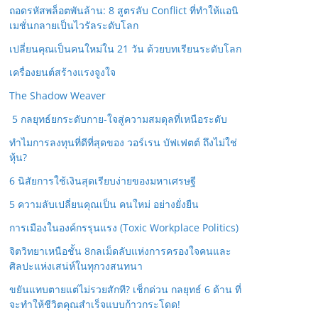
ถอดรหัสพล็อตพันล้าน: 8 สูตรลับ Conflict ที่ทำให้แอนิ
เมชั่นกลายเป็นไวรัลระดับโลก
เปลี่ยนคุณเป็นคนใหม่ใน 21 วัน ด้วยบทเรียนระดับโลก
เครื่องยนต์สร้างแรงจูงใจ
The Shadow Weaver
5 กลยุทธ์ยกระดับกาย-ใจสู่ความสมดุลที่เหนือระดับ
ทำไมการลงทุนที่ดีที่สุดของ วอร์เรน บัฟเฟตต์ ถึงไม่ใช่
หุ้น?
6 นิสัยการใช้เงินสุดเรียบง่ายของมหาเศรษฐี
5 ความลับเปลี่ยนคุณเป็น คนใหม่ อย่างยั่งยืน
การเมืองในองค์กรรุนแรง (Toxic Workplace Politics)
จิตวิทยาเหนือชั้น 8กลเม็ดลับแห่งการครองใจคนและ
ศิลปะแห่งเสน่ห์ในทุกวงสนทนา
ขยันแทบตายแต่ไม่รวยสักที? เช็กด่วน กลยุทธ์ 6 ด้าน ที่
จะทำให้ชีวิตคุณสำเร็จแบบก้าวกระโดด!