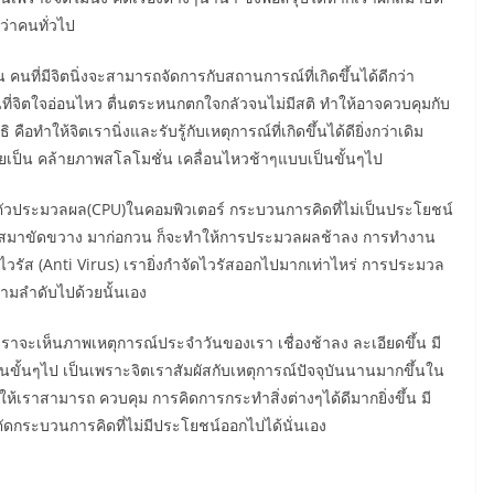
กว่าคนทั่วไป
ึ้น คนที่มีจิตนิ่งจะสามารถจัดการกับสถานการณ์ที่เกิดขึ้นได้ดีกว่า
า คนที่จิตใจอ่อนไหว ตื่นตระหนกตกใจกลัวจนไม่มีสติ ทำให้อาจควบคุมกับ
 คือทำให้จิตเรานิ่งและรับรู้กับเหตุการณ์ที่เกิดขึ้นได้ดียิ่งกว่าเดิม
่เคยเป็น คล้ายภาพสโลโมชั่น เคลื่อนไหวช้าๆแบบเป็นขั้นๆไป
นตัวประมวลผล(CPU)ในคอมพิวเตอร์ กระบวนการคิดที่ไม่เป็นประโยชน์
รัสมาขัดขวาง มาก่อกวน ก็จะทำให้การประมวลผลช้าลง การทำงาน
ดไวรัส (Anti Virus) เรายิ่งกำจัดไวรัสออกไปมากเท่าไหร่ การประมวล
นตามลำดับไปด้วยนั้นเอง
าจะเห็นภาพเหตุการณ์ประจำวันของเรา เชื่องช้าลง ละเอียดขึ้น มี
ขั้นๆไป เป็นเพราะจิตเราสัมผัสกับเหตุการณ์ปัจจุบันนานมากขึ้นใน
ำให้เราสามารถ ควบคุม การคิดการกระทำสิ่งต่างๆได้ดีมากยิ่งขึ้น มี
ดกระบวนการคิดที่ไม่มีประโยชน์ออกไปได้นั่นเอง