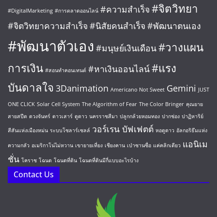
#จิตวิทยา
#ความสำเร็จ
#DigitalMarketing
#การตลาดออนไลน์
#จิตวิทยาความสำเร็จ
#นิสัยคนสำเร็จ
#พัฒนาตนเอง
#พัฒนาตัวเอง
#วางแผน
#มนุษย์เงินเดือน
การเงิน
#แรง
#หาเงินออนไลน์
#สอนทำคอนเทนต์
บันดาลใจ
3Danimation
Gemini
Americano Not Sweet
JUST
ONE CLICK
Solar Cell System
The Algorithm of Fear
The Color Bringer
คุณยาย
สายสปีด
ดวงจันทร์
ดาวเสาร์
ดูดาว
นครราชสีมา
ปลูกกล้วยหอมทอง
ปากช่อง
ปาฏิหาริย์
วอร์เรน บัฟเฟตต์
สีสันแห่งเมืองหม่น
ระบบโซลาร์เซลล์
หอดูดาว
อัลกอริธึมแห่ง
แอนิเม
ความกลัว
อเมริกาโน่ไม่หวาน
เขายายเที่ยง
เชียงคาน
เป่าซานซื่อ
แค่คลิกเดียว
ชั่น
โคราช
โฉนด
โฉนดที่ดิน
โฉนดที่ดินมีกี่แบบอะไรบ้าง
Contact Us