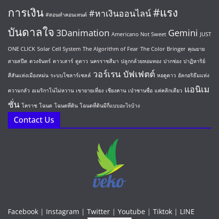
การเงิน
#แรง
#หาเงินออนไลน์
#สอนทำคอนเทนต์
บันดาลใจ
3Danimation
Gemini
Americano Not Sweet
JUST
ONE CLICK
Solar Cell System
The Algorithm of Fear
The Color Bringer
คุณยาย
สายสปีด
ดวงจันทร์
ดาวเสาร์
ดูดาว
นครราชสีมา
ปลูกกล้วยหอมทอง
ปากช่อง
ปาฏิหาริย์
วอร์เรน บัฟเฟตต์
สีสันแห่งเมืองหม่น
ระบบโซลาร์เซลล์
หอดูดาว
อัลกอริธึมแห่ง
แอนิเม
ความกลัว
อเมริกาโน่ไม่หวาน
เขายายเที่ยง
เชียงคาน
เป่าซานซื่อ
แค่คลิกเดียว
ชั่น
โคราช
โฉนด
โฉนดที่ดิน
โฉนดที่ดินมีกี่แบบอะไรบ้าง
Contact Us
Facebook
|
Instagram
|
Twitter
|
Youtube
|
Tiktok
|
LINE