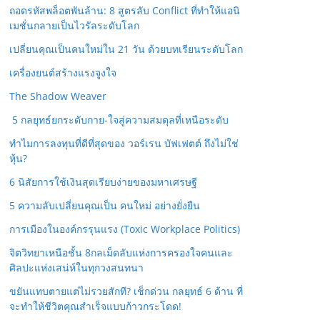
ถอดรหัสพล็อตพันล้าน: 8 สูตรลับ Conflict ที่ทำให้แอนิ
เมชั่นกลายเป็นไวรัลระดับโลก
เปลี่ยนคุณเป็นคนใหม่ใน 21 วัน ด้วยบทเรียนระดับโลก
เครื่องยนต์สร้างแรงจูงใจ
The Shadow Weaver
5 กลยุทธ์ยกระดับกาย-ใจสู่ความสมดุลที่เหนือระดับ
ทำไมการลงทุนที่ดีที่สุดของ วอร์เรน บัฟเฟตต์ ถึงไม่ใช่
หุ้น?
6 นิสัยการใช้เงินสุดเรียบง่ายของมหาเศรษฐี
5 ความลับเปลี่ยนคุณเป็น คนใหม่ อย่างยั่งยืน
การเมืองในองค์กรรุนแรง (Toxic Workplace Politics)
จิตวิทยาเหนือชั้น 8กลเม็ดลับแห่งการครองใจคนและ
ศิลปะแห่งเสน่ห์ในทุกวงสนทนา
ขยันแทบตายแต่ไม่รวยสักที? เช็กด่วน กลยุทธ์ 6 ด้าน ที่
จะทำให้ชีวิตคุณสำเร็จแบบก้าวกระโดด!