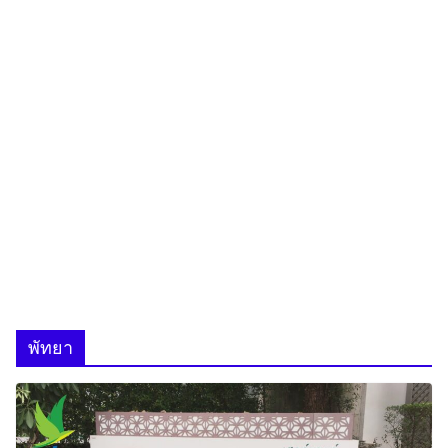
พัทยา