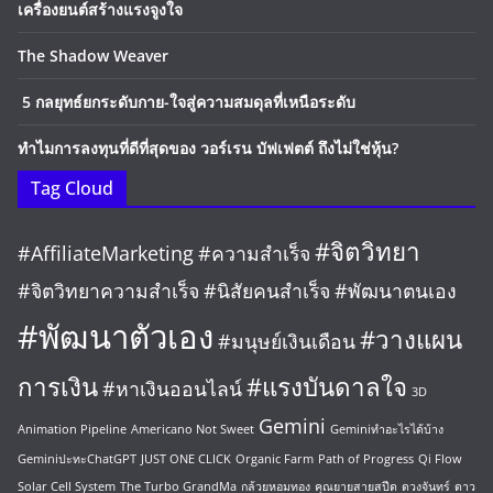
เครื่องยนต์สร้างแรงจูงใจ
The Shadow Weaver
5 กลยุทธ์ยกระดับกาย-ใจสู่ความสมดุลที่เหนือระดับ
ทำไมการลงทุนที่ดีที่สุดของ วอร์เรน บัฟเฟตต์ ถึงไม่ใช่หุ้น?
Tag Cloud
#จิตวิทยา
#AffiliateMarketing
#ความสำเร็จ
#จิตวิทยาความสำเร็จ
#นิสัยคนสำเร็จ
#พัฒนาตนเอง
#พัฒนาตัวเอง
#วางแผน
#มนุษย์เงินเดือน
การเงิน
#แรงบันดาลใจ
#หาเงินออนไลน์
3D
Gemini
Animation Pipeline
Americano Not Sweet
Geminiทำอะไรได้บ้าง
GeminiปะทะChatGPT
JUST ONE CLICK
Organic Farm
Path of Progress
Qi Flow
Solar Cell System
The Turbo GrandMa
กล้วยหอมทอง
คุณยายสายสปีด
ดวงจันทร์
ดาว