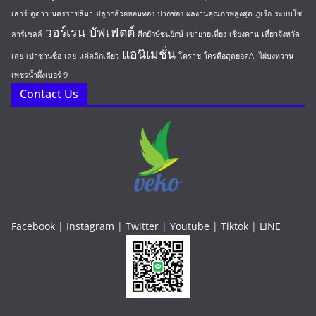
เสาร์
ดูดาว
นครราชสีมา
ปลูกกล้วยหอมทอง
ปากช่อง
ผลงานคุณภาพสูงสุด
ภูเรือ
ระบบโซ
วอร์เรน บัฟเฟตต์
ลาร์เซลล์
ศึกยักษ์ชนยักษ์
เขายายเที่ยง
เชียงคาน
เที่ยวจังหวัด
แอนิเมชั่น
เลย
เป่าซานซื่อ
เลย
แค่คลิกเดียว
โคราช
ใครคือสุดยอดAI
ไผ่บงหวาน
เพชรน้ำผึ้งเบอร์ 9
Contact Us
Facebook
|
Instagram
|
Twitter
|
Youtube
|
Tiktok
|
LINE